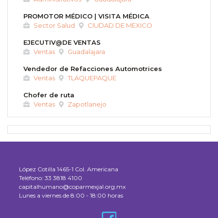
PROMOTOR MÉDICO | VISITA MÉDICA
Sector Salud
CIUDAD DE MEXICO
EJECUTIV@DE VENTAS
Ventas
Guadalajara
Vendedor de Refacciones Automotrices
Ventas
TLAQUEPAQUE
Chofer de ruta
Ventas
Zapotlanejo
López Cotilla 1465-1 Col. Americana
Teléfono:
33 3818 4100
capitalhumano@coparmexjal.org.mx
Lunes a viernes de 8:00 - 18:00 horas